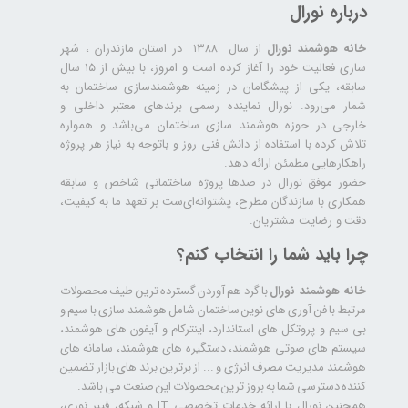
درباره نورال
خانه هوشمند نورال
از سال ۱۳۸۸ در استان مازندران ، شهر
ساری فعالیت خود را آغاز کرده است و امروز، با بیش از ۱۵ سال
سابقه، یکی از پیشگامان در زمینه هوشمندسازی ساختمان به
شمار می‌رود. نورال نماینده رسمی برندهای معتبر داخلی و
خارجی در حوزه هوشمند سازی ساختمان می‌باشد و همواره
تلاش کرده با استفاده از دانش فنی روز و باتوجه به نیاز هر پروژه
راهکارهایی مطمئن ارائه دهد.
حضور موفق نورال در صدها پروژه‌ ساختمانی شاخص و سابقه
همکاری با سازندگان مطرح، پشتوانه‌ای‌ست بر تعهد ما به کیفیت،
دقت و رضایت مشتریان.
چرا باید شما را انتخاب کنم؟
خانه هوشمند نورال
با گرد هم آوردن گسترده ترین طیف محصولات
مرتبط با فن آوری های نوین ساختمان شامل هوشمند سازی با سیم و
بی سیم و پروتکل های استاندارد، اینترکام و آیفون های هوشمند،
سیستم های صوتی هوشمند، دستگیره های هوشمند، سامانه های
هوشمند مدیریت مصرف انرژی و ... از برترین برند های بازار تضمین
کننده دسترسی شما به بروز ترین محصولات این صنعت می باشد.
همچنین نورال با ارائه خدمات تخصصی IT و شبکه، فیبر نوری،