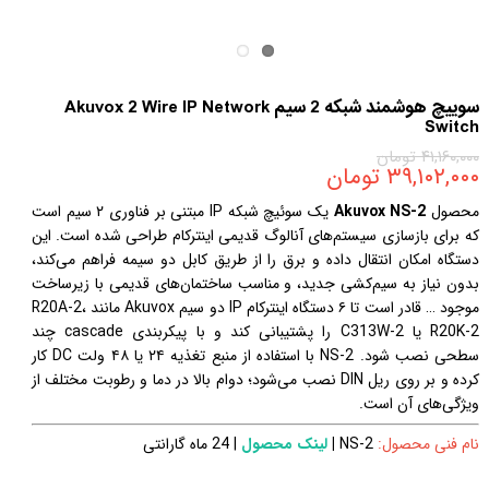
سوییچ هوشمند شبکه 2 سیم Akuvox 2 Wire IP Network
Switch
۴۱,۱۶۰,۰۰۰ تومان
۳۹,۱۰۲,۰۰۰ تومان
محصول
Akuvox NS‑2
یک سوئیچ شبکه IP مبتنی بر فناوری ۲ سیم است
که برای بازسازی سیستم‌های آنالوگ قدیمی اینترکام طراحی شده است. این
دستگاه امکان انتقال داده و برق را از طریق کابل دو سیمه فراهم می‌کند،
بدون نیاز به سیم‌کشی جدید، و مناسب ساختمان‌های قدیمی با زیرساخت
موجود … قادر است تا ۶ دستگاه اینترکام IP دو سیم Akuvox مانند R20A‑2،
R20K‑2 یا C313W‑2 را پشتیبانی کند و با پیکربندی cascade چند
سطحی نصب شود. NS‑2 با استفاده از منبع تغذیه ۲۴ یا ۴۸ ولت DC کار
کرده و بر روی ریل DIN نصب می‌شود؛ دوام بالا در دما و رطوبت مختلف از
ویژگی‌های آن است.
نام فنی محصول:
NS-2
|
لینک محصول
| 24 ماه گارانتی