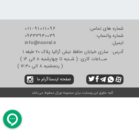
شماره های تماس:
011-91011096
شماره واتساپ:
09333930039
​​​​​​​ایمیل:
info@nooral.ir
آدرس: ساری خیابان حافظ نبش آزالیا پلاک 20 طبقه 1
ســاعات کاری: ( شـنبه تا چهارشنبه 8 الی 16 )
( پنجشنبه 8 الی 12:30 )
صفحه اینستاگرام ما
کلیه حقوق این وبسایت برای مجموعه نورال محفوظ می باشد