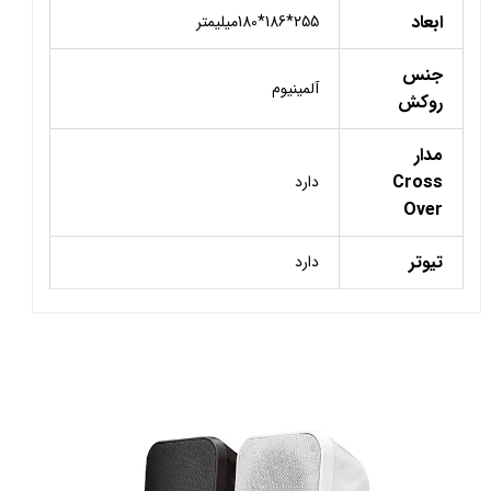
ابعاد
255*186*180میلیمتر
جنس
آلمینیوم
روکش
مدار
Cross
دارد
Over
تیوتر
دارد