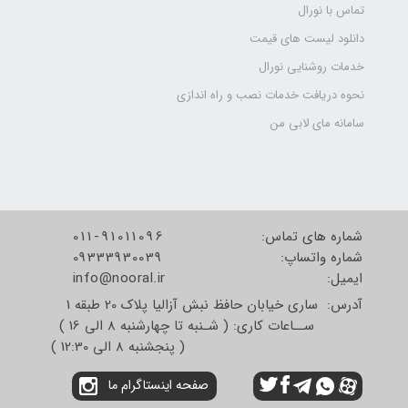
تماس با نورال
دانلود لیست های قیمت
خدمات روشنایی نورال
نحوه دریافت خدمات نصب و راه اندازی
سامانه مای لابی من
شماره های تماس:
011-91011096
شماره واتساپ:
09333930039
​​​​​​​ایمیل:
info@nooral.ir
آدرس: ساری خیابان حافظ نبش آزالیا پلاک 20 طبقه 1
ســاعات کاری: ( شـنبه تا چهارشنبه 8 الی 16 )
( پنجشنبه 8 الی 12:30 )
صفحه اینستاگرام ما