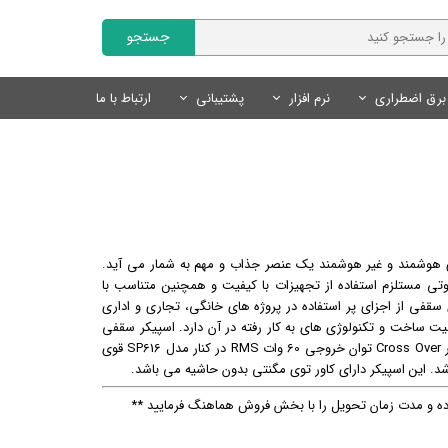
جستجو
برق اضطراری
نرم افزار
پشتیبانی
ارتباط با ما
Fanvil | فنویل
نمایندگان
سایر محصولات
تجهیزات روشنایی
محصولات هوشمند Tuya
نرم افزار مدیریت کلینیک
Livolo | لیوولو
چراغ های خطی
کلید و پریز لوکس
درخواست همکاری
کلید و پریز هوشمند Tuya
SmartLand | اسمارت لند
سنسور های روشنایی
سنسور های روشنایی
سنسور های هوشمند Tuya
لوازم روشنایی
لوازم جانبی هوشمند Tuya
محصولات روشنایی و نور پردازی
وشمند و غیر هوشمند یک عنصر جذاب و مهم به شمار می آید.
منبع تغذیه
سیستم های ایمنی و امنیتی
ی مستلزم استفاده از تجهیزات با کیفیت و همچنین متناسب با
لوازم نورپردازی
قفی از اجزای پر استفاده در پروژه های خانگی، تجاری و اداری
یفیت ساخت و تکنولوژی های به کار رفته در آن دارد. اسپیکر سقفی
SOS SP8 با دیافراگم 8 اینچی و مدار Cross Over توان خروجی 60 وات RMS در کنار مدل SP616 قوی
 و مدت زمان تحویل را با بخش فروش هماهنگ فرمایید **