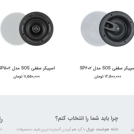
پیکر سقفی SOS مدل SP602
اسپیکر سقفی SOS مدل SP502
۱۶,۵۰۰,۰۰۰ تومان
۱۱,۵۵۰,۰۰۰ تومان
چرا باید شما را انتخاب کنم؟
ر
تم
ری
خانه هوشمند نورال
با گرد هم آوردن گسترده ترین طیف محصولات