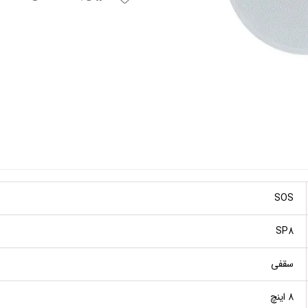
SOS
SP8
سقفی
8 اینچ