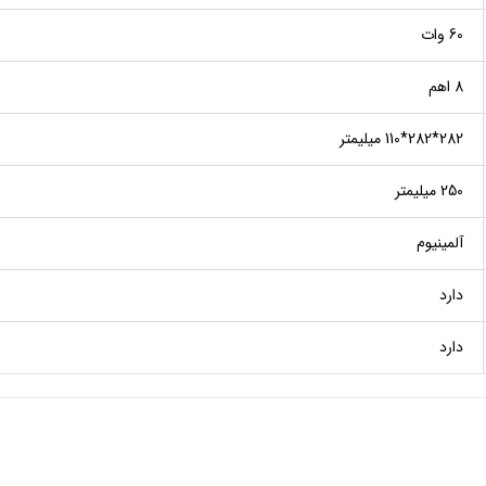
60 وات
8 اهم
282*282*110 میلیمتر
250 میلیمتر
آلمینیوم
دارد
دارد