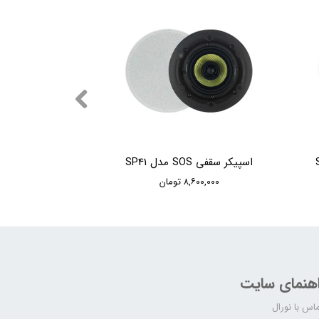
اسپیکر سقفی SOS مدل SP41
۸,۶۰۰,۰۰۰ تومان
اهنمای سایت
اس با نورال