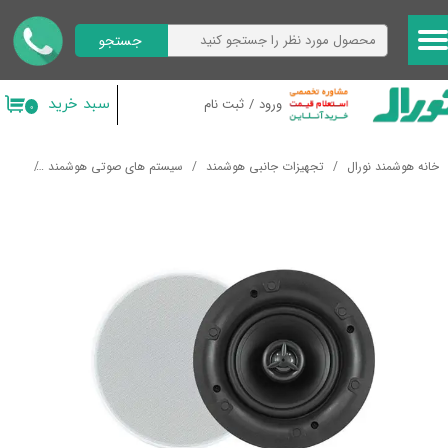
جستجو
حساب کاربری من
تغییر گذر واژه
سبد خرید
ورود
/
ثبت نام
۰
سفارشات
خانه هوشمند نورال
تجهیزات جانبی هوشمند
سیستم های صوتی هوشمند
اسپیک
خروج از حساب کاربری