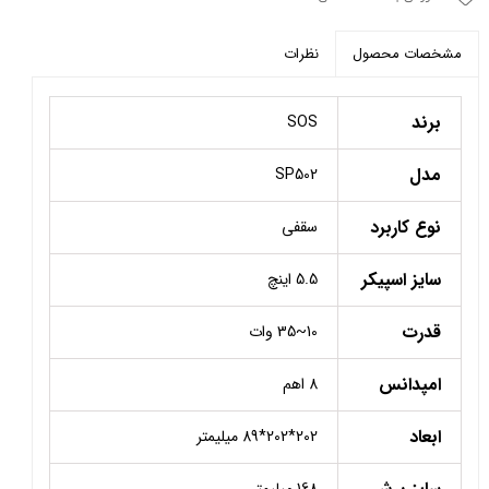
نظرات
مشخصات محصول
برند
SOS
مدل
SP502
نوع کاربرد
سقفی
سایز اسپیکر
5.5 اینچ
قدرت
10~35 وات
امپدانس
8 اهم
ابعاد
202*202*89 میلیمتر