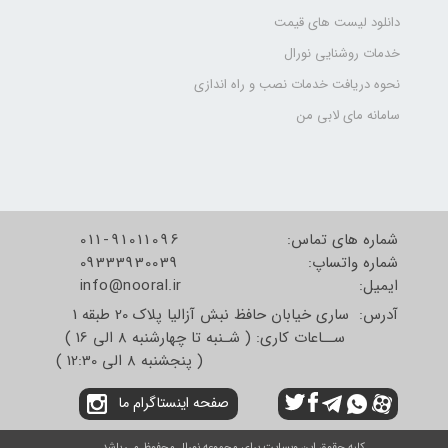
دانلود لیست های قیمت
خدمات روشنایی نورال
نحوه دریافت خدمات نصب و راه اندازی
سامانه مای لابی من
شماره های تماس:
011-91011096
شماره واتساپ:
09333930039
​​​​​​​ایمیل:
info@nooral.ir
آدرس: ساری خیابان حافظ نبش آزالیا پلاک 20 طبقه 1
ســاعات کاری: ( شـنبه تا چهارشنبه 8 الی 16 )
( پنجشنبه 8 الی 12:30 )
صفحه اینستاگرام ما
کلیه حقوق این وبسایت برای مجموعه نورال محفوظ می باشد