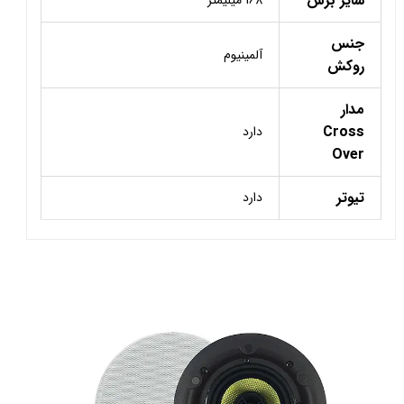
سایز برش
168 میلیمتر
جنس
آلمینیوم
روکش
مدار
Cross
دارد
Over
تیوتر
دارد