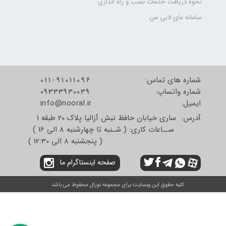
نحوه دریافت خدمات نصب و راه اندازی
سامانه مای لابی من
شماره های تماس:
011-91011096
شماره واتساپ:
09333930039
​​​​​​​ایمیل:
info@nooral.ir
آدرس: ساری خیابان حافظ نبش آزالیا پلاک 20 طبقه 1
ســاعات کاری: ( شـنبه تا چهارشنبه 8 الی 16 )
( پنجشنبه 8 الی 12:30 )
صفحه اینستاگرام ما
کلیه حقوق این وبسایت برای مجموعه نورال محفوظ می باشد