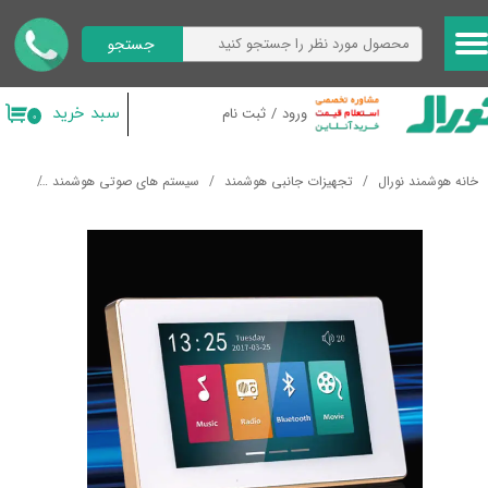
جستجو
حساب کاربری من
تغییر گذر واژه
سبد خرید
ورود
/
ثبت نام
۰
سفارشات
خانه هوشمند نورال
تجهیزات جانبی هوشمند
سیستم های صوتی هوشمند
آمپلی
خروج از حساب کاربری