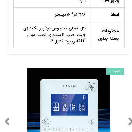
رادیو FM
دارد
ابعاد
186*86*52 میلیمتر
پنل، قوطی مخصوص توکار، رینگ فلزی
محتویات
جهت نصب، اکسسوری نصب، مبدل
بسته بندی
OTG، ریموت کنترل IR
رکمونت