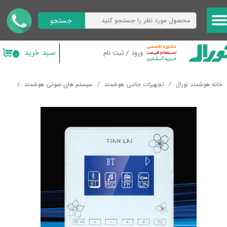
جستجو
حساب کاربری من
تغییر گذر واژه
سبد خرید
ورود
/
ثبت نام
۰
سفارشات
خانه هوشمند نورال
تجهیزات جانبی هوشمند
سیستم های صوتی هوشمند
آمپلی
خروج از حساب کاربری