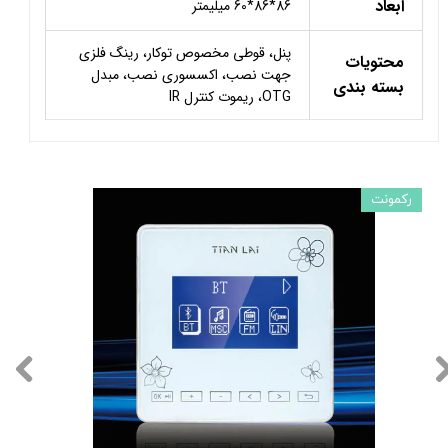
ابعاد
86*86*60 میلیمتر
پنل، قوطی مخصوص توکار، رینگ فلزی
محتویات
جهت نصب، اکسسوری نصب، مبدل
بسته بندی
OTG، ریموت کنترل IR
رکمونت