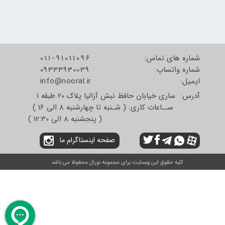
شماره های تماس:
011-91011096
شماره واتساپ:
09333930039
​​​​​​​ایمیل:
info@nooral.ir
آدرس: ساری خیابان حافظ نبش آزالیا پلاک 20 طبقه 1
ســاعات کاری: ( شـنبه تا چهارشنبه 8 الی 16 )
( پنجشنبه 8 الی 12:30 )
صفحه اینستاگرام ما
کلیه حقوق این وبسایت برای مجموعه نورال محفوظ می باشد