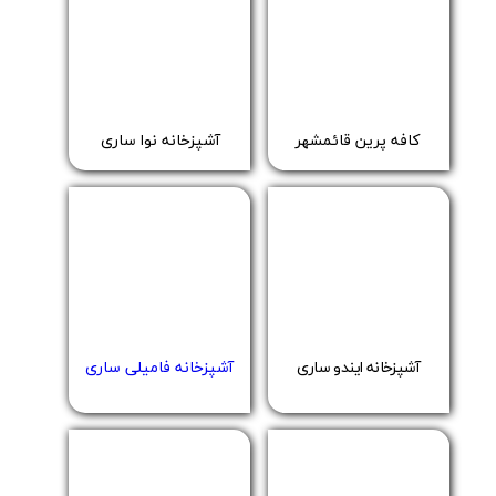
کافه پرین قائمشهر
​​آشپزخانه نوا ساری
آشپزخانه فامیلی ساری
آشپزخانه ایندو ساری