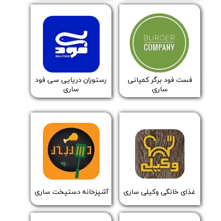
​​رستوران دریایی سی فود
​​فست فود برگر کمپانی
ساری
ساری
​​غذای خانگی وکیلی ساری
​​​آشپزخانه دستپخت ساری