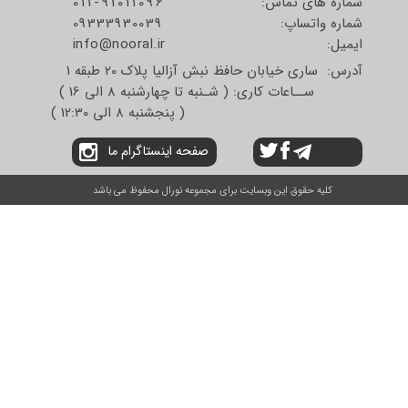
شماره های تماس:
011-91011096
شماره واتساپ:
09333930039
​​​​​​​ایمیل:
info@nooral.ir
آدرس: ساری خیابان حافظ نبش آزالیا پلاک 20 طبقه 1
ســاعات کاری: ( شـنبه تا چهارشنبه 8 الی 16 )
( پنجشنبه 8 الی 12:30 )
صفحه اینستاگرام ما
کلیه حقوق این وبسایت برای مجموعه نورال محفوظ می باشد