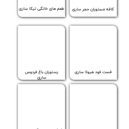
طعم های خانگی تیکا ساری
​کافه مستوران حجر ساری
​فست فود هیولا ساری
​رستوران باغ فردوس
ساری