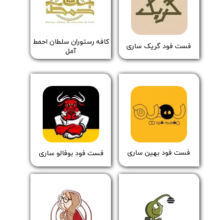
​کافه رستوران سلطان احمط
فست فود گریک ساری
​​​​​​​آمل
​فست فود بهین ساری
فست فود بوفالو ساری