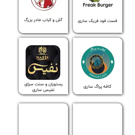
​آش و کباب مادر بزرگ
​فست فود فریک ساری
​رستوران و سنت سرای
​​کافه پراگ ساری
نفیس ساری