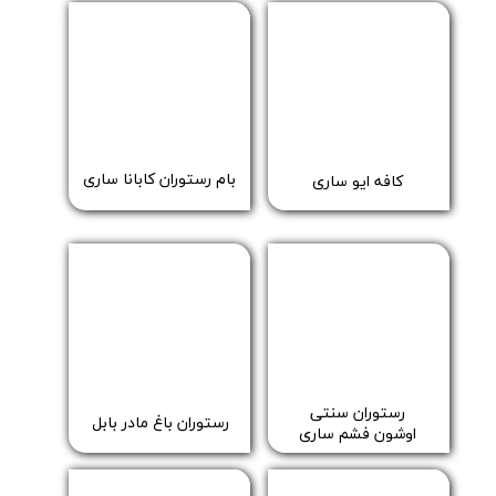
​بام رستوران کابانا ساری
​کافه ایو ساری
​رستوران سنتی
​​رستوران باغ مادر بابل
​​​​​​​اوشون فشم ساری