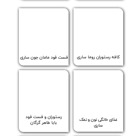
​​کافه رستوران روما ساری
​فست فود مامان جون ساری
​رستوران و فست فود
​غذای خانگی نون و نمک
​​​​​​​بابا طاهر گرگان
ساری