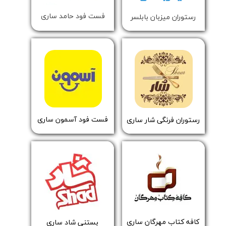
فست فود حامد ساری
رستوران میزبان بابلسر
​​فست فود آسمون ساری
​رستوران فرنگی شار ساری
​​کافه کتاب مهرگان ساری
​بستنی شاد ساری