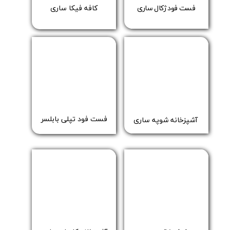
کافه فیکا ساری
فست فود ژکال ساری
فست فود تپلی بابلسر
آشپزخانه شوپه ساری