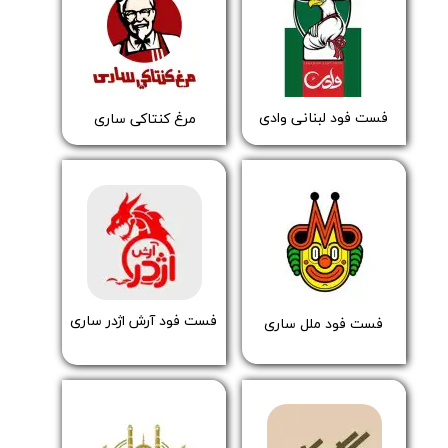
​فست فود لبنانی وادی
​مرغ کنتاکی ساری
فست فود آرش اژدر ساری
​فست فود ملل ساری