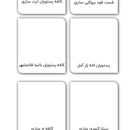
​​کافه رستوران آرت ساری
​فست فود بروکلی ساری
​کافه رستوران بالسا قائمشهر
​رستوران لاله زار آمل
​پیتزا کسری ساری
کافه چ ساری