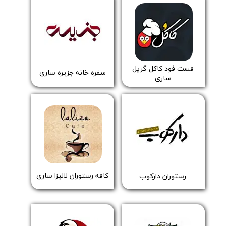
​​فست فود کاکل گریل
​​سفره خانه جزیره ساری
ساری
کافه رستوران لالیزا ساری
رستوران دارکوب