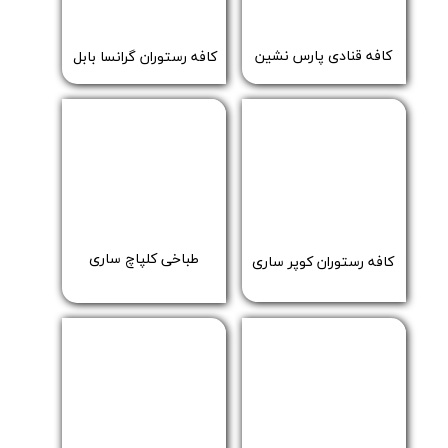
​کافه قنادی پارس نشین
​کافه رستوران گرانسا بابل
طباخی کلپاچ ساری
​کافه رستوران کوپر ساری