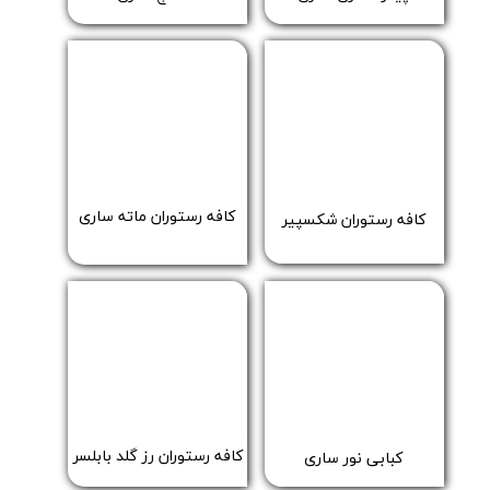
​کافه رستوران ماته ساری
​کافه رستوران شکسپیر
​کافه رستوران رز گلد بابلسر
​کبابی نور ساری