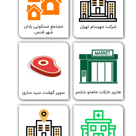
مجتمع مسکونی رادان
​شرکت مهرسام تهران
شهر قدس
​​هایپر مارکت ماهتو بابلسر
​سوپر گوشت سید ساری