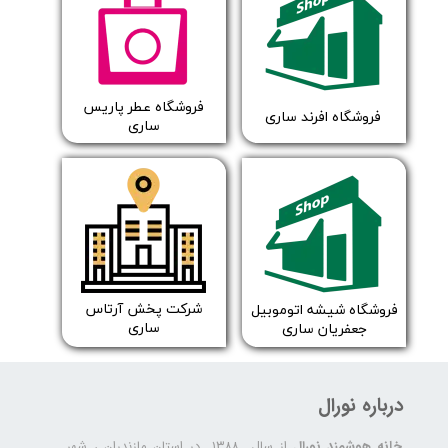
​فروشگاه عطر پاریس
​فروشگاه افرند ساری
ساری
شرکت پخش آرتاس
فروشگاه شیشه اتوموبیل
ساری
جعفریان ساری
درباره نورال
خانه هوشمند نورال
از سال ۱۳۸۸ در استان مازندران ، شهر