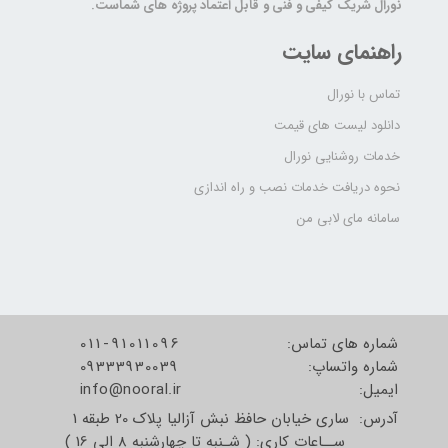
نورال شریک کیفی و فنی و قابل اعتماد پروژه های شماست.
راهنمای سایت
تماس با نورال
دانلود لیست های قیمت
خدمات روشنایی نورال
نحوه دریافت خدمات نصب و راه اندازی
سامانه مای لابی من
شماره های تماس:
011-91011096
شماره واتساپ:
09333930039
​​​​​​​ایمیل:
info@nooral.ir
آدرس: ساری خیابان حافظ نبش آزالیا پلاک 20 طبقه 1
ســاعات کاری: ( شـنبه تا چهارشنبه 8 الی 16 )