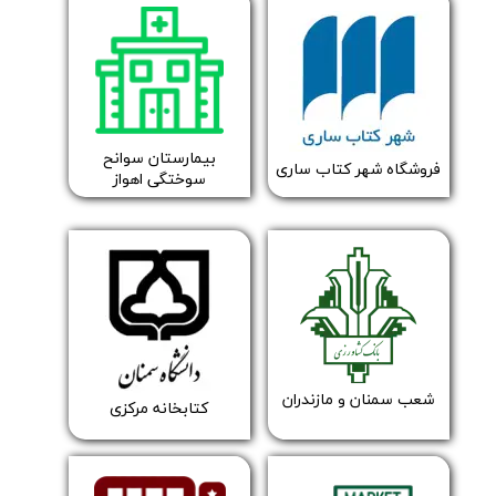
بیمارستان سوانح
فروشگاه ​شهر کتاب ساری
سوختگی اهواز
شعب سمنان و مازندران
​کتابخانه مرکزی