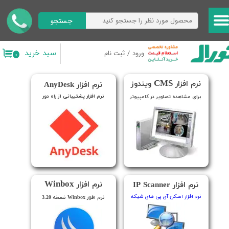
جستجو
حساب کاربری من
تغییر گذر واژه
سبد خرید
ورود
/
ثبت نام
۰
سفارشات
CMS
نرم افزار
ویندوز
نرم افزار AnyDesk
خروج از حساب کاربری
نرم افزار پشتیبانی از راه دور
برای مشاهده تصاویر در کامپیوتر
Winbox
نرم افزار
نرم افزار IP Scanner
نرم افزار اسکن آی پی های شبکه
نرم افزار Winbox نسخه 3.20