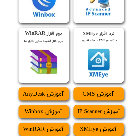
WinRAR
نرم افزار
نرم افزار XMEye
دانلود XMEye نسخه اندروید
نرم افزار فشرده سازی فایل ها
​آموزش CMS
​​آموزش AnyDesk
​​آموزش IP Scanner
​آموزش Winbox
​آموزش XMEye
​آموزش WinRAR