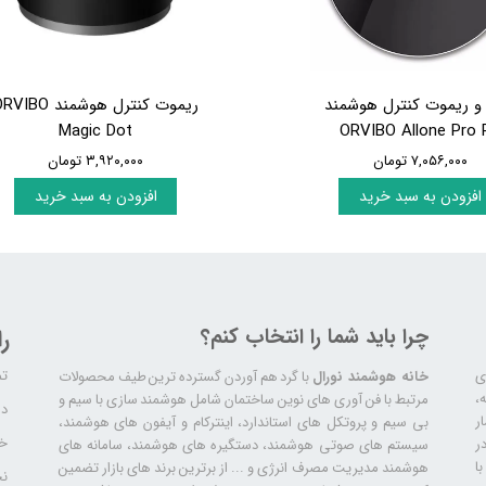
و ریموت کنترل هوشمند
ریموت کنترل هوشمند IBO
Magic Dot
ORVIBO Allone Pro 
۷,۰۵۶,۰۰۰ تومان
۳,۹۲۰,۰۰۰ تومان
افزودن به سبد خرید
افزودن به سبد خرید
چرا باید شما را انتخاب کنم؟
ر
تم
ری
خانه هوشمند نورال
با گرد هم آوردن گسترده ترین طیف محصولات
ال سابقه،
مرتبط با فن آوری های نوین ساختمان شامل هوشمند سازی با سیم و
دا
ر
بی سیم و پروتکل های استاندارد، اینترکام و آیفون های هوشمند،
خد
ر
سیستم های صوتی هوشمند، دستگیره های هوشمند، سامانه های
ا
هوشمند مدیریت مصرف انرژی و ... از برترین برند های بازار تضمین
نح