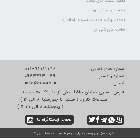
دانلود لیست های قیمت
خدمات روشنایی نورال
نحوه دریافت خدمات نصب و راه اندازی
سامانه مای لابی من
شماره های تماس:
011-91011096
شماره واتساپ:
09333930039
​​​​​​​ایمیل:
info@nooral.ir
آدرس: ساری خیابان حافظ نبش آزالیا پلاک 20 طبقه 1
ســاعات کاری: ( شـنبه تا چهارشنبه 8 الی 16 )
( پنجشنبه 8 الی 12:30 )
صفحه اینستاگرام ما
کلیه حقوق این وبسایت برای مجموعه نورال محفوظ می باشد