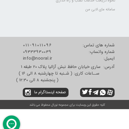
نحوه دریافت خدمات نصب و راه اندازی
سامانه مای لابی من
شماره های تماس:
011-91011096
شماره واتساپ:
09333930039
​​​​​​​ایمیل:
info@nooral.ir
آدرس: ساری خیابان حافظ نبش آزالیا پلاک 20 طبقه 1
ســاعات کاری: ( شـنبه تا چهارشنبه 8 الی 16 )
( پنجشنبه 8 الی 12:30 )
صفحه اینستاگرام ما
کلیه حقوق این وبسایت برای مجموعه نورال محفوظ می باشد