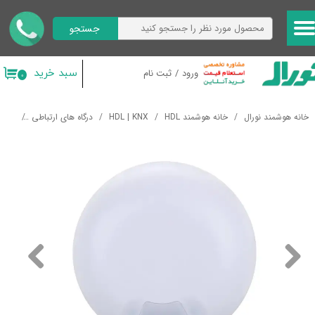
جستجو
حساب کاربری من
تغییر گذر واژه
سبد خرید
ورود
/
ثبت نام
۰
سفارشات
خانه هوشمند نورال
خانه هوشمند HDL
HDL | KNX
درگاه های ارتباطی
سنسور هوشم
خروج از حساب کاربری