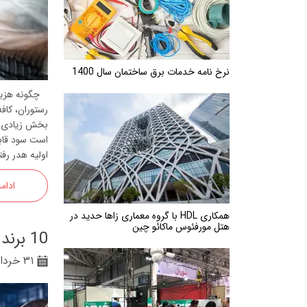
پرده برقی
موتور و ریل پرده هوشمند
ماژول های سیستمی
نرخ نامه خدمات برق ساختمان سال 1400
چگونه هزینه‌
رستوران، کا
بخش زیادی از
است سود قابل
اولیه هدر رفت
ادام
همکاری HDL با گروه معماری زاها حدید در
هتل مورفئوس ماکائو چین
10 برند برتر سیم و کابل ایران در سال 1405
۳۱ خرداد ۰۵