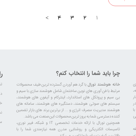
>
۴
۳
۲
۱
چرا باید شما را انتخاب کنم؟
ر
تم
ری
خانه هوشمند نورال
با گرد هم آوردن گسترده ترین طیف محصولات
ال سابقه،
مرتبط با فن آوری های نوین ساختمان شامل هوشمند سازی با سیم و
دا
ر
بی سیم و پروتکل های استاندارد، اینترکام و آیفون های هوشمند،
خد
ر
سیستم های صوتی هوشمند، دستگیره های هوشمند، سامانه های
ا
هوشمند مدیریت مصرف انرژی و ... از برترین برند های بازار تضمین
نح
ی
کننده دسترسی شما به بروز ترین محصولات این صنعت می باشد.
سا
همچنین نورال با ارائه خدمات تخصصی IT و شبکه، فیبر نوری،
ه
تاسیسات الکتریکی و روشنایی مدرن همه نیازمندی شما را با
،
بالاترین کیفیت برای شما تامین می کند.