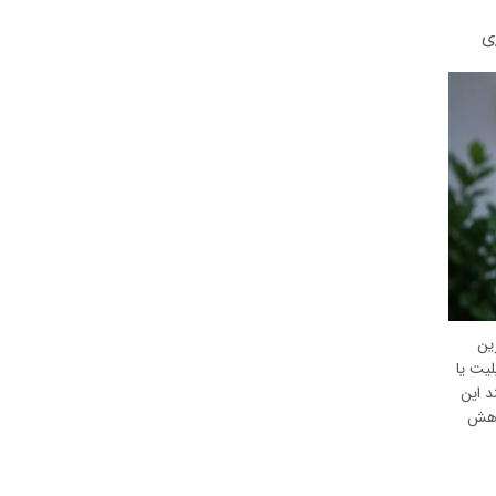
ی
ین
لیت یا
د این
کاهش