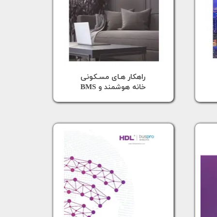
​راهکار هـای مسـکونی
خانه هوشمند و BMS