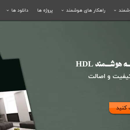
شمند
راهکار های هوشمند
پروژه ها
دانلود ها
هوشمند
مسکونی
بروشور
 هوشمند
تجاری
ویدیو
تابلویی
هتلی
 هوشمند
هوشـمند HDL
ند قبوض
کیفیت و اصالت
 هوشمند
 کنید