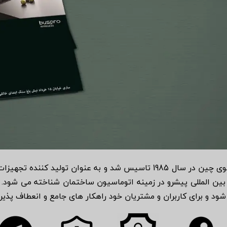
در شهر گوانگجوی چین در سال 1985 تاسیس شد و به عنوان تول
ود و برای کاربران و مشتریان خود راهکار های جامع و انعطاف پذیری