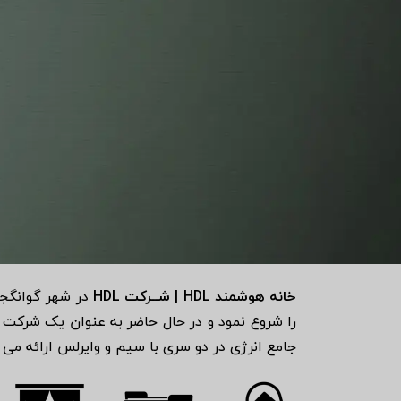
خانه هوشمند HDL | شــرکت HDL
جامع انرژی در دو سری با سیم و وایرلس ارائه می ش