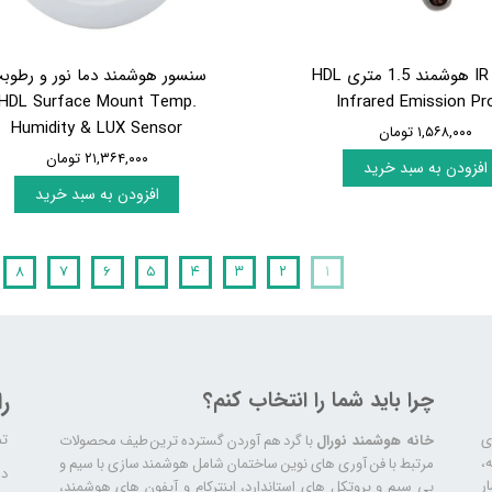
سنسور IR هوشمند 1.5 متری HDL
سنسور هوشمند دما نور و رطوب
HDL Surface Mount Temp.
Infrared Emission Pr
Humidity & LUX Sensor
۱,۵۶۸,۰۰۰ تومان
۲۱,۳۶۴,۰۰۰ تومان
افزودن به سبد خرید
افزودن به سبد خرید
۸
۷
۶
۵
۴
۳
۲
۱
چرا باید شما را انتخاب کنم؟
ر
تم
ری
خانه هوشمند نورال
با گرد هم آوردن گسترده ترین طیف محصولات
ال سابقه،
مرتبط با فن آوری های نوین ساختمان شامل هوشمند سازی با سیم و
دا
ر
بی سیم و پروتکل های استاندارد، اینترکام و آیفون های هوشمند،