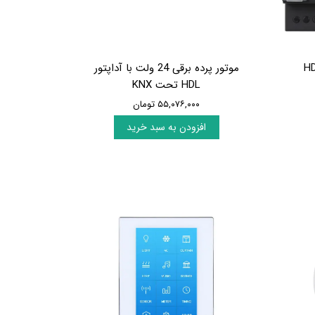
ه برقی 4 کانال HDL
موتور پرده برقی 24 ولت با آداپتور
HDL تحت KNX
۵۵,۰۷۶,۰۰۰ تومان
افزودن به سبد خرید