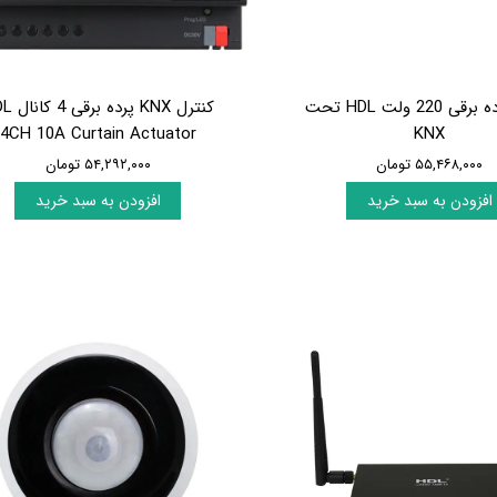
موتور پرده برقی 220 ولت HDL تحت
کنترل KNX پرد
4CH 10A Curtain Actuator
KNX
۵۵,۴۶۸,۰۰۰ تومان
۵۴,۲۹۲,۰۰۰ تومان
افزودن به سبد خرید
افزودن به سبد خرید